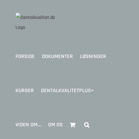
Skip
to
content
FORSIDE
DOKUMENTER
LØSNINGER
KURSER
DENTALKVALITETPLUS+
VIDEN OM…
OM OS