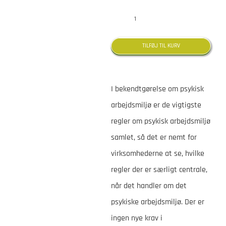
Bekendtgørelse
om
TILFØJ TIL KURV
psykisk
arbejdsmiljø
I bekendtgørelse om psykisk
antal
arbejdsmiljø er de vigtigste
regler om psykisk arbejdsmiljø
samlet, så det er nemt for
virksomhederne at se, hvilke
regler der er særligt centrale,
når det handler om det
psykiske arbejdsmiljø. Der er
ingen nye krav i