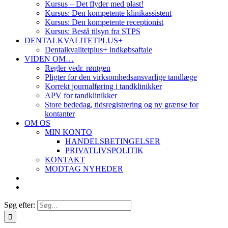
Kursus – Det flyder med plast!
Kursus: Den kompetente klinikassistent
Kursus: Den kompetente receptionist
Kursus: Bestå tilsyn fra STPS
DENTALKVALITETPLUS+
Dentalkvalitetplus+ indkøbsaftale
VIDEN OM…
Regler vedr. røntgen
Pligter for den virksomhedsansvarlige tandlæge
Korrekt journalføring i tandklinikker
APV for tandklinikker
Store bededag, tidsregistrering og ny grænse for
kontanter
OM OS
MIN KONTO
HANDELSBETINGELSER
PRIVATLIVSPOLITIK
KONTAKT
MODTAG NYHEDER
Søg efter: