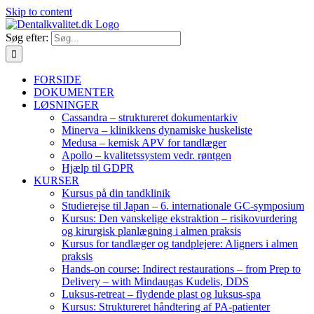
Skip to content
Søg efter:
FORSIDE
DOKUMENTER
LØSNINGER
Cassandra – struktureret dokumentarkiv
Minerva – klinikkens dynamiske huskeliste
Medusa – kemisk APV for tandlæger
Apollo – kvalitetssystem vedr. røntgen
Hjælp til GDPR
KURSER
Kursus på din tandklinik
Studierejse til Japan – 6. internationale GC-symposium
Kursus: Den vanskelige ekstraktion – risikovurdering
og kirurgisk planlægning i almen praksis
Kursus for tandlæger og tandplejere: Aligners i almen
praksis
Hands-on course: Indirect restaurations – from Prep to
Delivery – with Mindaugas Kudelis, DDS
Luksus-retreat – flydende plast og luksus-spa
Kursus: Struktureret håndtering af PA-patienter