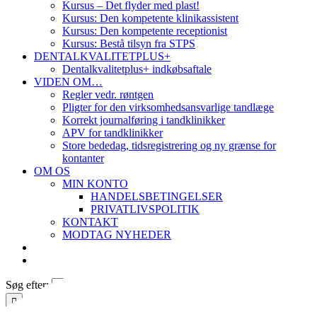
Kursus – Det flyder med plast!
Kursus: Den kompetente klinikassistent
Kursus: Den kompetente receptionist
Kursus: Bestå tilsyn fra STPS
DENTALKVALITETPLUS+
Dentalkvalitetplus+ indkøbsaftale
VIDEN OM…
Regler vedr. røntgen
Pligter for den virksomhedsansvarlige tandlæge
Korrekt journalføring i tandklinikker
APV for tandklinikker
Store bededag, tidsregistrering og ny grænse for
kontanter
OM OS
MIN KONTO
HANDELSBETINGELSER
PRIVATLIVSPOLITIK
KONTAKT
MODTAG NYHEDER
Søg efter: