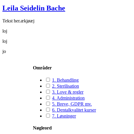
Leila Seidelin Bache
Tekst her.ækjøæj
loj
loj
jo
Områder
1. Behandling
2. Sterilisation
3. Love & regler
4. Administration
5. Breve, GDPR mv.
6. Dentalkvalitet kurser
7. Løsninger
Nøgleord