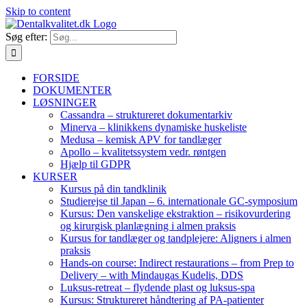
Skip to content
Søg efter:
FORSIDE
DOKUMENTER
LØSNINGER
Cassandra – struktureret dokumentarkiv
Minerva – klinikkens dynamiske huskeliste
Medusa – kemisk APV for tandlæger
Apollo – kvalitetssystem vedr. røntgen
Hjælp til GDPR
KURSER
Kursus på din tandklinik
Studierejse til Japan – 6. internationale GC-symposium
Kursus: Den vanskelige ekstraktion – risikovurdering
og kirurgisk planlægning i almen praksis
Kursus for tandlæger og tandplejere: Aligners i almen
praksis
Hands-on course: Indirect restaurations – from Prep to
Delivery – with Mindaugas Kudelis, DDS
Luksus-retreat – flydende plast og luksus-spa
Kursus: Struktureret håndtering af PA-patienter