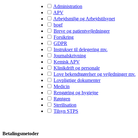
Administration
APV
Arbejdsmiljø og Arbejdstilsynet
bogf
Breve og patientvejledninger
Forsikring
GDPR
Instrukser til delegering mv.
Journalskrivning
Kemisk APV
Klinikdrift og personale
Love bekendtgørelser og vejledninger mv.
Lovpligtige dokumenter
Medicin
Rengøring og hygiejne
Røntgen
Sterilisation
Tilsyn STPS
Betalingsmetoder