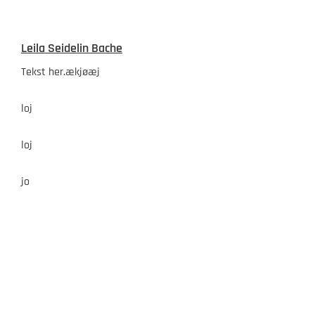
Skip
to
Leila Seidelin Bache
content
Tekst her.ækjøæj
loj
loj
jo