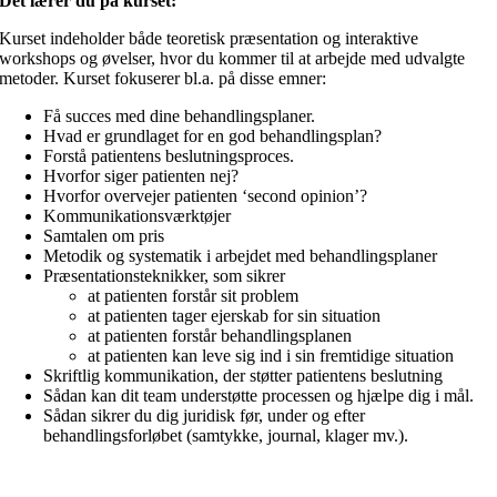
Det lærer du på kurset:
Kurset indeholder både teoretisk præsentation og interaktive
workshops og øvelser, hvor du kommer til at arbejde med udvalgte
metoder. Kurset fokuserer bl.a. på disse emner:
Få succes med dine behandlingsplaner.
Hvad er grundlaget for en god behandlingsplan?
Forstå patientens beslutningsproces.
Hvorfor siger patienten nej?
Hvorfor overvejer patienten ‘second opinion’?
Kommunikationsværktøjer
Samtalen om pris
Metodik og systematik i arbejdet med behandlingsplaner
Præsentationsteknikker, som sikrer
at patienten forstår sit problem
at patienten tager ejerskab for sin situation
at patienten forstår behandlingsplanen
at patienten kan leve sig ind i sin fremtidige situation
Skriftlig kommunikation, der støtter patientens beslutning
Sådan kan dit team understøtte processen og hjælpe dig i mål.
Sådan sikrer du dig juridisk før, under og efter
behandlingsforløbet (samtykke, journal, klager mv.).