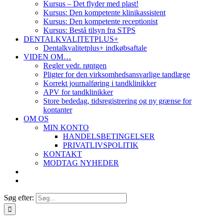
Kursus – Det flyder med plast!
Kursus: Den kompetente klinikassistent
Kursus: Den kompetente receptionist
Kursus: Bestå tilsyn fra STPS
DENTALKVALITETPLUS+
Dentalkvalitetplus+ indkøbsaftale
VIDEN OM…
Regler vedr. røntgen
Pligter for den virksomhedsansvarlige tandlæge
Korrekt journalføring i tandklinikker
APV for tandklinikker
Store bededag, tidsregistrering og ny grænse for
kontanter
OM OS
MIN KONTO
HANDELSBETINGELSER
PRIVATLIVSPOLITIK
KONTAKT
MODTAG NYHEDER
Søg efter: