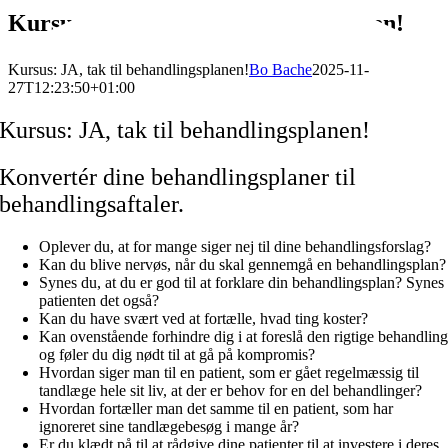
Kursus: JA, tak til behandlingsplanen!
Kursus: JA, tak til behandlingsplanen!
Bo Bache
2025-11-
27T12:23:50+01:00
Kursus: JA, tak til behandlingsplanen!
Konvertér dine behandlingsplaner til
behandlingsaftaler.
Oplever du, at for mange siger nej til dine behandlingsforslag?
Kan du blive nervøs, når du skal gennemgå en behandlingsplan?
Synes du, at du er god til at forklare din behandlingsplan? Synes
patienten det også?
Kan du have svært ved at fortælle, hvad ting koster?
Kan ovenstående forhindre dig i at foreslå den rigtige behandlin
og føler du dig nødt til at gå på kompromis?
Hvordan siger man til en patient, som er gået regelmæssig til
tandlæge hele sit liv, at der er behov for en del behandlinger?
Hvordan fortæller man det samme til en patient, som har
ignoreret sine tandlægebesøg i mange år?
Er du klædt på til at rådgive dine patienter til at investere i deres