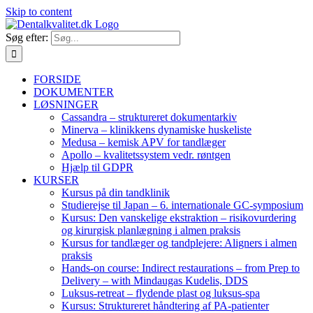
Skip to content
Søg efter:
FORSIDE
DOKUMENTER
LØSNINGER
Cassandra – struktureret dokumentarkiv
Minerva – klinikkens dynamiske huskeliste
Medusa – kemisk APV for tandlæger
Apollo – kvalitetssystem vedr. røntgen
Hjælp til GDPR
KURSER
Kursus på din tandklinik
Studierejse til Japan – 6. internationale GC-symposium
Kursus: Den vanskelige ekstraktion – risikovurdering
og kirurgisk planlægning i almen praksis
Kursus for tandlæger og tandplejere: Aligners i almen
praksis
Hands-on course: Indirect restaurations – from Prep to
Delivery – with Mindaugas Kudelis, DDS
Luksus-retreat – flydende plast og luksus-spa
Kursus: Struktureret håndtering af PA-patienter