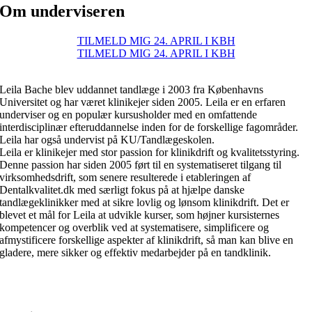
Om underviseren
TILMELD MIG 24. APRIL I KBH
TILMELD MIG 24. APRIL I KBH
Leila Bache blev uddannet tandlæge i 2003 fra Københavns
Universitet og har været klinikejer siden 2005. Leila er en erfaren
underviser og en populær kursusholder med en omfattende
interdisciplinær efteruddannelse inden for de forskellige fagområder.
Leila har også undervist på KU/Tandlægeskolen.
Leila er klinikejer med stor passion for klinikdrift og kvalitetsstyring.
Denne passion har siden 2005 ført til en systematiseret tilgang til
virksomhedsdrift, som senere resulterede i etableringen af
Dentalkvalitet.dk med særligt fokus på at hjælpe danske
tandlægeklinikker med at sikre lovlig og lønsom klinikdrift. Det er
blevet et mål for Leila at udvikle kurser, som højner kursisternes
kompetencer og overblik ved at systematisere, simplificere og
afmystificere forskellige aspekter af klinikdrift, så man kan blive en
gladere, mere sikker og effektiv medarbejder på en tandklinik.