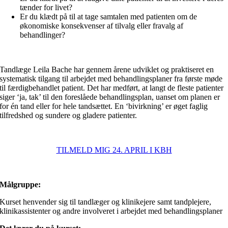
tænder for livet?
Er du klædt på til at tage samtalen med patienten om de
økonomiske konsekvenser af tilvalg eller fravalg af
behandlinger?
Tandlæge Leila Bache har gennem årene udviklet og praktiseret en
systematisk tilgang til arbejdet med behandlingsplaner fra første møde
til færdigbehandlet patient. Det har medført, at langt de fleste patienter
siger ‘ja, tak’ til den foreslåede behandlingsplan, uanset om planen er
for én tand eller for hele tandsættet. En ‘bivirkning’ er øget faglig
tilfredshed og sundere og gladere patienter.
TILMELD MIG 24. APRIL I KBH
Målgruppe:
Kurset henvender sig til tandlæger og klinikejere samt tandplejere,
klinikassistenter og andre involveret i arbejdet med behandlingsplaner