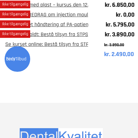
kr.
6.850,00
Det flyder med plast – kursus den 12. januar 2024, Københ
Ikke tilgængelig
kr.
0,00
GRATIS FOREDRAG om injection moulding og flydende plas
Ikke tilgængelig
kr.
5.795,00
Struktureret håndtering af PA-patienter – kursus den 17.
Ikke tilgængelig
kr.
3.890,00
Kursus afholdt: Bestå tilsyn fra STPS med nul fejl, Køben
Ikke tilgængelig
Se kurset online: Bestå tilsyn fra STPS med nul fejl
kr.
3.890,00
kr.
2.490,00
Original
C
Early bird/Tilbud
price
pr
was:
is
kr. 3.890,00.
kr