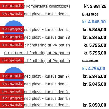
kr.
3.981,25
Kursus: Den kompetente klinikassistent, Aarhus den 12. jun
Ikke tilgængelig
Det flyder med plast – kursus den 9. maj 2025 i Københav
Ikke tilgængelig
kr.
6.845,00
kr.
4.845,00
Original
C
kr.
6.845,00
Det flyder med plast – kursus den 4. april 2025 på Vingst
Ikke tilgængelig
price
pr
Early bird/Tilbud
kr.
6.845,00
Det flyder med plast – kursus den 28. februar 2025 i Købe
Ikke tilgængelig
was:
is
kr.
5.795,00
Struktureret håndtering af PA-patienter – kursus den 14. 
Ikke tilgængelig
kr. 6.845,00.
kr
kr.
5.795,00
Struktureret håndtering af PA-patienter – kursus den 7. ma
Struktureret håndtering af PA-patienter – kursus den 6. 
Ikke tilgængelig
kr.
5.795,00
kr.
4.795,00
Original
Cu
kr.
6.845,00
Det flyder med plast – kursus den 27. september 2024 i Kø
Ikke tilgængelig
price
pr
Early bird/Tilbud
kr.
6.845,00
Det flyder med plast – kursus den 6. september 2024 i Kø
Ikke tilgængelig
was:
is:
Det flyder med plast – kursus den 8. marts 2024, Københa
Ikke tilgængelig
kr. 5.795,00.
kr
Det flyder med plast – kursus den 1. marts 2024, Vingsted
Ikke tilgængelig
kr.
6.850,00
Det flyder med plast – kursus den 2. februar 2024, Aarhus
Ikke tilgængelig