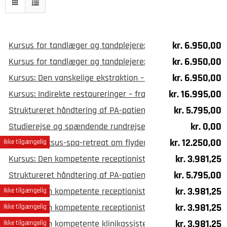
kr.
6.950,00
Kursus for tandlæger og tandplejere: Aligners i almen prak
kr.
6.950,00
Kursus for tandlæger og tandplejere: Aligners i almen pra
kr.
6.950,00
Kursus: Den vanskelige ekstraktion – risikovurdering og kir
kr.
16.995,00
Kursus: Indirekte restaureringer – fra præparation til ce
kr.
5.795,00
Struktureret håndtering af PA-patienter – kursus den 30. 
kr.
0,00
Studierejse og spændende rundrejse i Japan
kr.
12.250,00
Kursus: Luksus-spa-retreat om flydende plast
Ikke tilgængelig
kr.
3.981,25
Kursus: Den kompetente receptionist, København den 10. a
kr.
5.795,00
Struktureret håndtering af PA-patienter – kursus den 5. m
kr.
3.981,25
Kursus: Den kompetente receptionist, Aarhus den 13. juni 
Ikke tilgængelig
kr.
3.981,25
Kursus: Den kompetente receptionist, København den 19. j
Ikke tilgængelig
kr.
3.981,25
Kursus: Den kompetente klinikassistent, København den 20
Ikke tilgængelig