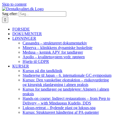
Skip to content
Søg efter:
FORSIDE
DOKUMENTER
LØSNINGER
Cassandra – struktureret dokumentarkiv
Minerva – klinikkens dynamiske huskeliste
Medusa – kemisk APV for tandlæger
Apollo – kvalitetssystem vedr. røntgen
Hjælp til GDPR
KURSER
Kursus på din tandklinik
Studierejse til Japan – 6. internationale GC-symposium
Kursus: Den vanskelige ekstraktion – risikovurdering
og kirurgisk planlægning i almen praksis
Kursus for tandlæger og tandplejere: Aligners i almen
praksis
Hands-on course: Indirect restaurations – from Prep to
Delivery – with Mindaugas Kudelis, DDS
Luksus-retreat – flydende plast og luksus-spa
Kursus: Struktureret håndtering af PA-patienter