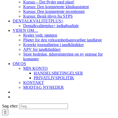
Kursus – Det flyder med plast!
Kursus: Den kompetente klinikassistent
Kursus: Den kompetente receptionist
Kursus: Bestå tilsyn fra STPS
DENTALKVALITETPLUS+
Dentalkvalitetplus+ indkøbsaftale
VIDEN OM…
Regler vedr. røntgen
Pligter for den virksomhedsansvarlige tandlæge
Korrekt journalføring i tandklinikker
APV for tandklinikker
Store bededag, tidsregistrering og ny grænse for
kontanter
OM OS
MIN KONTO
HANDELSBETINGELSER
PRIVATLIVSPOLITIK
KONTAKT
MODTAG NYHEDER
Søg efter: