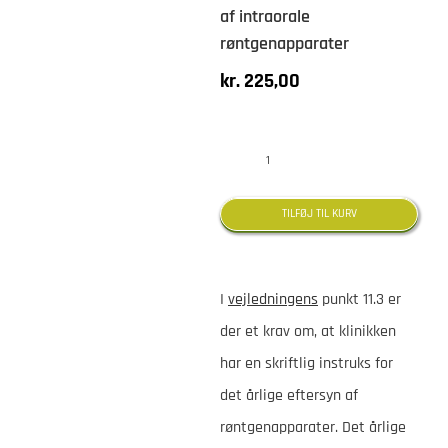
af intraorale
røntgenapparater
kr.
225,00
Instruks
for
TILFØJ TIL KURV
årligt
eftersyn
I
vejledningens
punkt 11.3 er
af
der et krav om, at klinikken
intraorale
har en skriftlig instruks for
røntgenapparater
det årlige eftersyn af
antal
røntgenapparater. Det årlige