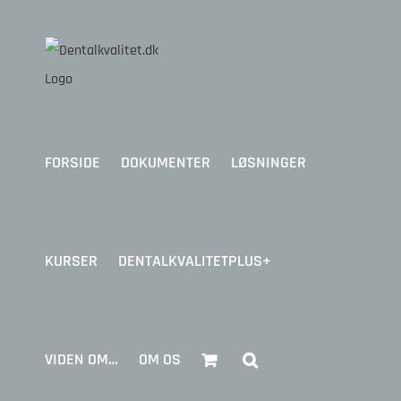
Skip
to
content
FORSIDE
DOKUMENTER
LØSNINGER
KURSER
DENTALKVALITETPLUS+
VIDEN OM…
OM OS