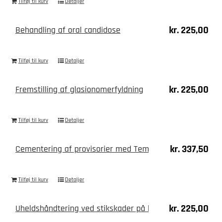
Tilføj til kurv
Detaljer
kr.
225,00
Behandling af oral candidose
Tilføj til kurv
Detaljer
kr.
225,00
Fremstilling af glasionomerfyldning
Tilføj til kurv
Detaljer
kr.
337,50
Cementering af provisorier med Temp Bond N/E cement
Tilføj til kurv
Detaljer
kr.
225,00
Uheldshåndtering ved stikskader på kontaminerede inst