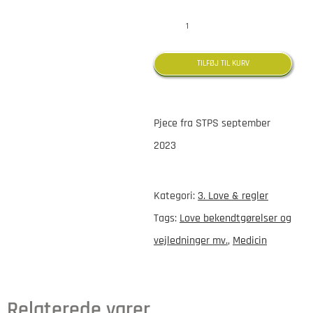
Korrekt
håndtering
TILFØJ TIL KURV
af
medicin
Pjece fra STPS september
antal
2023
Kategori:
3. Love & regler
Tags:
Love bekendtgørelser og
vejledninger mv.
,
Medicin
Relaterede varer