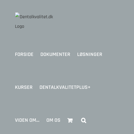
Skip
to
content
FORSIDE
DOKUMENTER
LØSNINGER
KURSER
DENTALKVALITETPLUS+
VIDEN OM…
OM OS