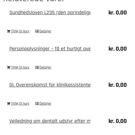
kr.
0,00
Sundhedsloven L235 (den oprindelige særlov fra 2018)
Tilføj til kurv
Detaljer
kr.
0,00
Personoplysninger – få et hurtigt overblik
Tilføj til kurv
Detaljer
kr.
0,00
Gl. Overenskomst for klinikassistenter 2020-2023 mell
Tilføj til kurv
Detaljer
kr.
0,00
Vejledning om dentalt udstyr efter mål (2021)