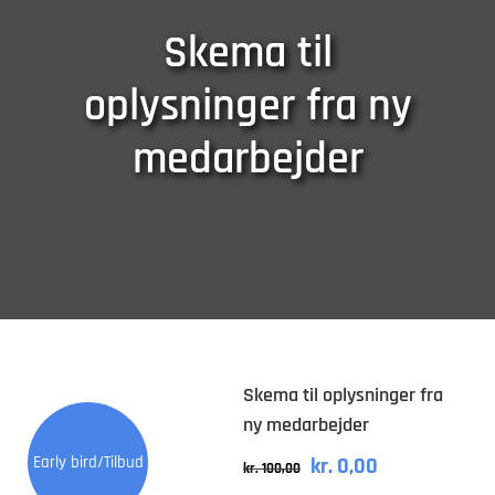
Skema til
oplysninger fra ny
medarbejder
Skema til oplysninger fra
ny medarbejder
Early bird/Tilbud
kr.
0,00
Original
Current
kr.
100,00