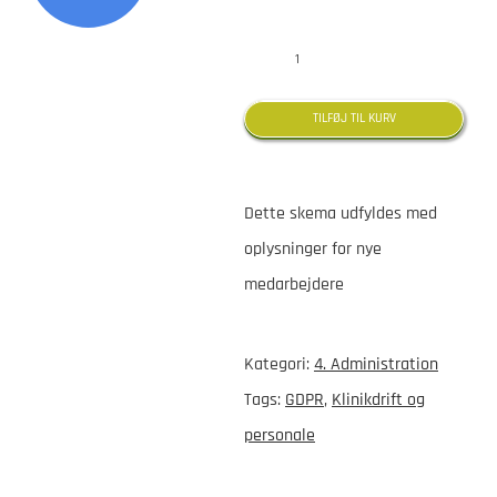
price
price
was:
is:
Skema
kr. 100,00.
kr. 0,00.
til
TILFØJ TIL KURV
oplysninger
fra
Dette skema udfyldes med
ny
oplysninger for nye
medarbejder
medarbejdere
antal
Kategori:
4. Administration
Tags:
GDPR
,
Klinikdrift og
personale