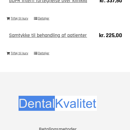
kr.
337,50
GDPR Intern fortegnelse over klinikkens databehandlingsa
Tilføj til kurv
Detaljer
kr.
225,00
Samtykke til behandling af patienters persondata
Tilføj til kurv
Detaljer
Betalingsmetoder