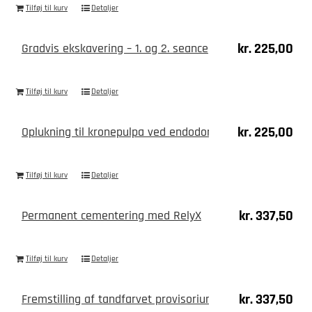
Tilføj til kurv
Detaljer
kr.
225,00
Gradvis ekskavering – 1. og 2. seance
Tilføj til kurv
Detaljer
kr.
225,00
Oplukning til kronepulpa ved endodontisk behandling
Tilføj til kurv
Detaljer
kr.
337,50
Permanent cementering med RelyX
Tilføj til kurv
Detaljer
kr.
337,50
Fremstilling af tandfarvet provisorium til enkelttænder