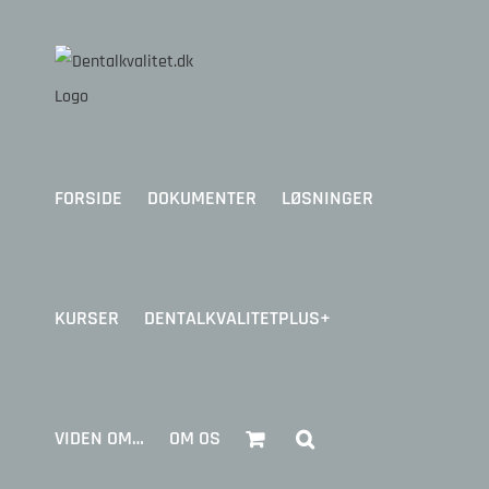
Skip
to
content
FORSIDE
DOKUMENTER
LØSNINGER
KURSER
DENTALKVALITETPLUS+
VIDEN OM…
OM OS