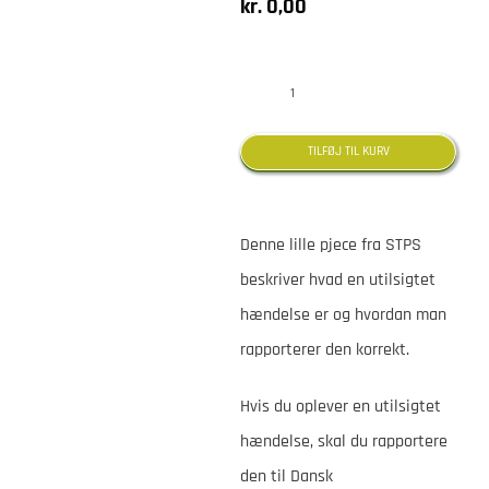
kr.
0,00
Utilsigtede
hændelser
TILFØJ TIL KURV
-
rapporter
Denne lille pjece fra STPS
det
beskriver hvad en utilsigtet
antal
hændelse er og hvordan man
rapporterer den korrekt.
Hvis du oplever en utilsigtet
hændelse, skal du rapportere
den til Dansk