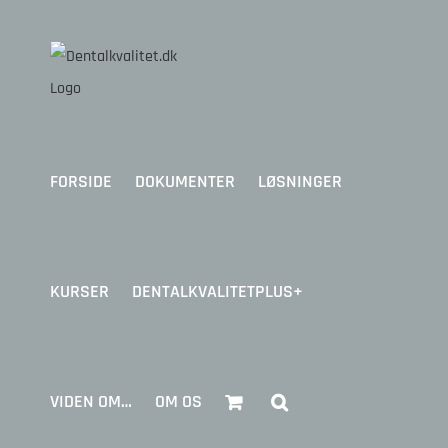
Skip
to
content
FORSIDE
DOKUMENTER
LØSNINGER
KURSER
DENTALKVALITETPLUS+
VIDEN OM…
OM OS