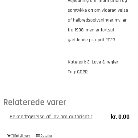
Vejledning om information og
samtykke
samtykke og om videregivelse
og
af helbredsoplysninger mv. er
om
fra 1998, men er fortsat
videregivelse
gældende pr. april 2023
af
helbredsoplysninger
mv.
Kategori:
3. Love & regler
1998
Tag:
GDPR
antal
Relaterede varer
kr.
0,00
Bekendtgørelse af lov om autorisation af sundhedspers
Tilføj til kurv
Detaljer