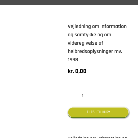
Vejledning om information
og samtykke og om
videregivelse af
helbredsoplysninger mv.
1998
kr.
0,00
Vejledning
om
TILFØJ TIL KURV
information
og