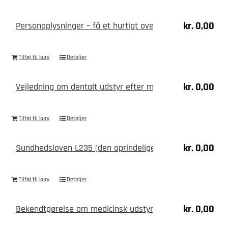
kr.
0,00
Personoplysninger – få et hurtigt overblik
Tilføj til kurv
Detaljer
kr.
0,00
Vejledning om dentalt udstyr efter mål (2021)
Tilføj til kurv
Detaljer
kr.
0,00
Sundhedsloven L235 (den oprindelige særlov fra 2018)
Tilføj til kurv
Detaljer
kr.
0,00
Bekendtgørelse om medicinsk udstyr og produkter uden 