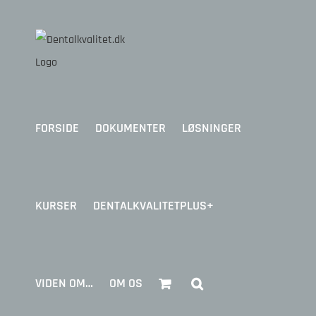
Skip
to
content
FORSIDE
DOKUMENTER
LØSNINGER
KURSER
DENTALKVALITETPLUS+
VIDEN OM…
OM OS