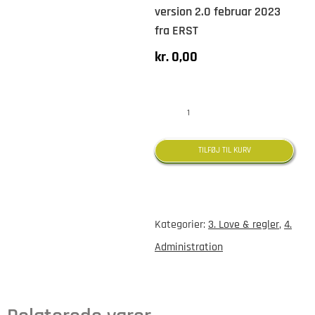
version 2.0 februar 2023
fra ERST
kr.
0,00
Vejledning
om
TILFØJ TIL KURV
bogføring
version
2.0
Kategorier:
3. Love & regler
,
4.
februar
Administration
2023
fra
ERST