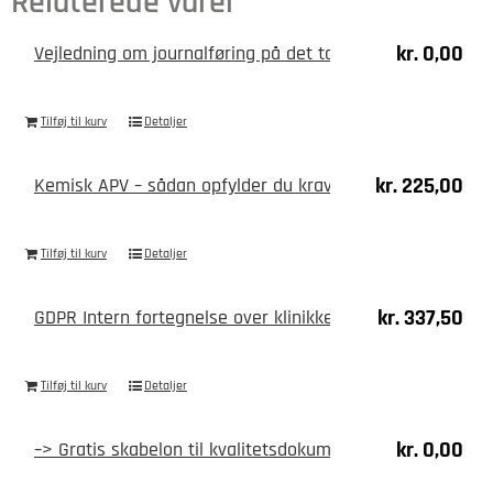
Relaterede varer
antal
kr.
0,00
Vejledning om journalføring på det tandfaglige område 
Tilføj til kurv
Detaljer
kr.
225,00
Kemisk APV – sådan opfylder du kravene enkelt
Tilføj til kurv
Detaljer
kr.
337,50
GDPR Intern fortegnelse over klinikkens databehandlingsa
Tilføj til kurv
Detaljer
kr.
0,00
–> Gratis skabelon til kvalitetsdokumenter