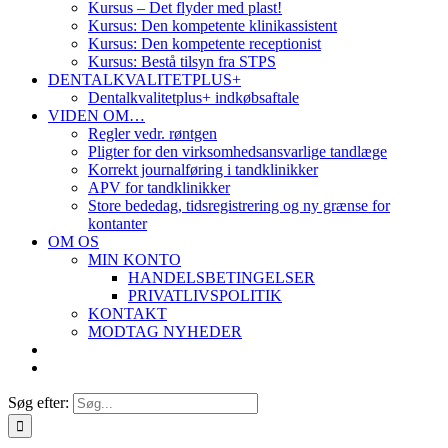
Kursus – Det flyder med plast!
Kursus: Den kompetente klinikassistent
Kursus: Den kompetente receptionist
Kursus: Bestå tilsyn fra STPS
DENTALKVALITETPLUS+
Dentalkvalitetplus+ indkøbsaftale
VIDEN OM…
Regler vedr. røntgen
Pligter for den virksomhedsansvarlige tandlæge
Korrekt journalføring i tandklinikker
APV for tandklinikker
Store bededag, tidsregistrering og ny grænse for
kontanter
OM OS
MIN KONTO
HANDELSBETINGELSER
PRIVATLIVSPOLITIK
KONTAKT
MODTAG NYHEDER
Søg efter: