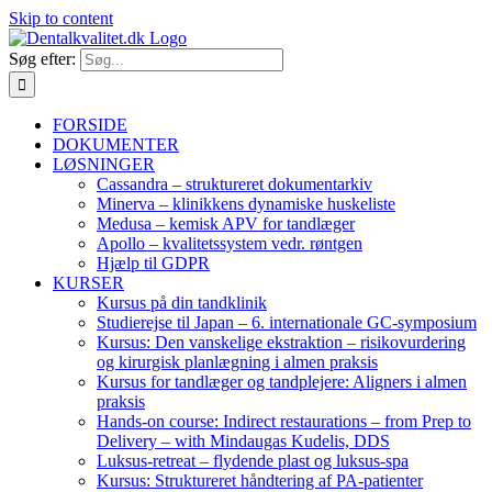
Skip to content
Søg efter:
FORSIDE
DOKUMENTER
LØSNINGER
Cassandra – struktureret dokumentarkiv
Minerva – klinikkens dynamiske huskeliste
Medusa – kemisk APV for tandlæger
Apollo – kvalitetssystem vedr. røntgen
Hjælp til GDPR
KURSER
Kursus på din tandklinik
Studierejse til Japan – 6. internationale GC-symposium
Kursus: Den vanskelige ekstraktion – risikovurdering
og kirurgisk planlægning i almen praksis
Kursus for tandlæger og tandplejere: Aligners i almen
praksis
Hands-on course: Indirect restaurations – from Prep to
Delivery – with Mindaugas Kudelis, DDS
Luksus-retreat – flydende plast og luksus-spa
Kursus: Struktureret håndtering af PA-patienter