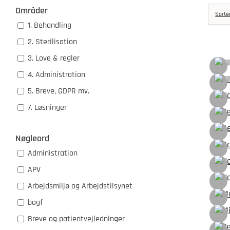
Områder
Sorté
1. Behandling
2. Sterilisation
3. Love & regler
NI
4. Administration
NI
5. Breve, GDPR mv.
Na
7. Løsninger
Ve
Re
Nøgleord
Go
Administration
Na
APV
Na
Arbejdsmiljø og Arbejdstilsynet
Må
bogf
Mi
Breve og patientvejledninger
Ve