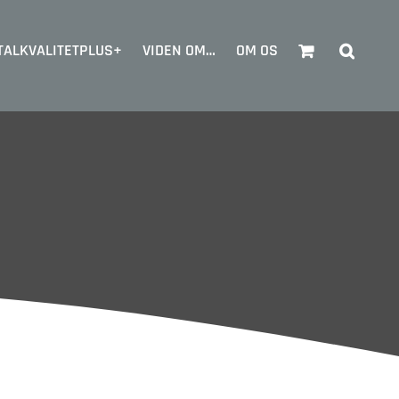
TALKVALITETPLUS+
VIDEN OM…
OM OS