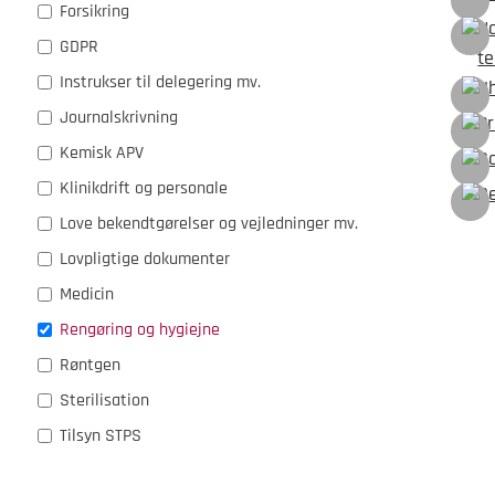
Forsikring
Na
GDPR
te
Instrukser til delegering mv.
U
Journalskrivning
Pr
Kemisk APV
So
Klinikdrift og personale
De
Love bekendtgørelser og vejledninger mv.
Lovpligtige dokumenter
Medicin
Rengøring og hygiejne
Røntgen
Sterilisation
Tilsyn STPS