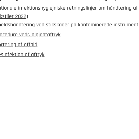
tionale infektionshygiejniske retningslinjer om håndtering af 
kstiler 2022)
heldshåndtering ved stikskader på kontaminerede instrument
ocedure vedr. alginataftryk
rtering af affald
sinfektion af aftryk