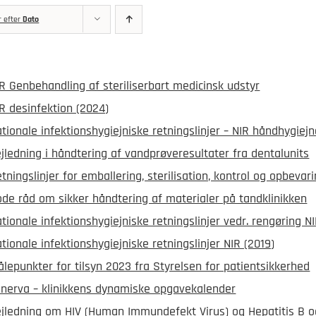
r efter
Dato
R Genbehandling af steriliserbart medicinsk udstyr
R desinfektion (2024)
tionale infektionshygiejniske retningslinjer – NIR håndhygiej
jledning i håndtering af vandprøveresultater fra dentalunits
tningslinjer for emballering, sterilisation, kontrol og opbevar
de råd om sikker håndtering af materialer på tandklinikken
tionale infektionshygiejniske retningslinjer vedr. rengøring N
tionale infektionshygiejniske retningslinjer NIR (2019)
lepunkter for tilsyn 2023 fra Styrelsen for patientsikkerhed
nerva – klinikkens dynamiske opgavekalender
jledning om HIV (Human Immundefekt Virus) og Hepatitis B og